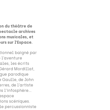
on du théâtre de
pectacle archives
ons musicales, et
urs sur l’Espace.
tionnel baigné par
e l’aventure
les, les écrits
Gérard Mordillat,
ogue parodique
e Gaulle, de John
res, de l’artiste
s l’infosphère...
t espace
tions scéniques.
 le percussionniste