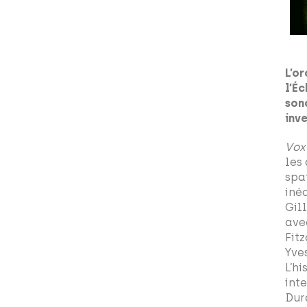
L’o
l’É
son
inv
Vox
les
spa
iné
Gil
ave
Fit
Yves
L’h
int
Dur