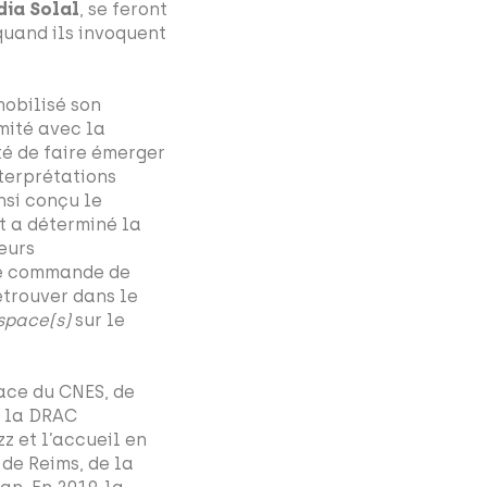
dia Solal
, se feront
quand ils invoquent
mobilisé son
mité avec la
té de faire émerger
nterprétations
nsi conçu le
t a déterminé la
teurs
ne commande de
etrouver dans le
space(s)
sur le
ace du CNES, de
e la DRAC
z et l’accueil en
de Reims, de la