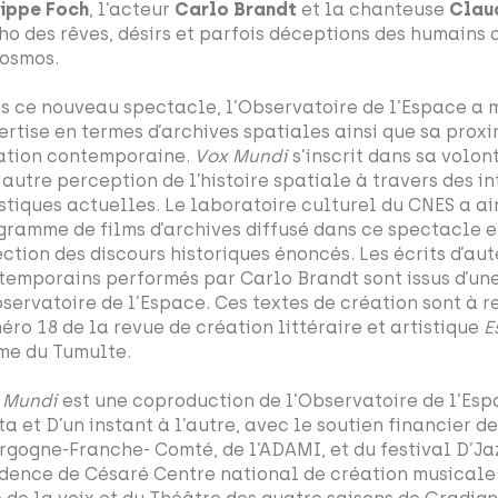
lippe Foch
, l’acteur
Carlo Brandt
et la chanteuse
Clau
cho des rêves, désirs et parfois déceptions des humains 
cosmos.
s ce nouveau spectacle, l’Observatoire de l’Espace a 
ertise en termes d’archives spatiales ainsi que sa proxi
ation contemporaine.
Vox Mundi
s’inscrit dans sa volon
 autre perception de l’histoire spatiale à travers des i
istiques actuelles. Le laboratoire culturel du CNES a ai
gramme de films d’archives diffusé dans ce spectacle e
ection des discours historiques énoncés. Les écrits d’au
temporains performés par Carlo Brandt sont issus d’u
bservatoire de l’Espace. Ces textes de création sont à r
éro 18 de la revue de création littéraire et artistique
E
me du Tumulte.
 Mundi
est une coproduction de l’Observatoire de l’Esp
ta et D’un instant à l’autre, avec le soutien financier d
rgogne-Franche- Comté, de l’ADAMI, et du festival D’Jaz
idence de Césaré Centre national de création musicale 