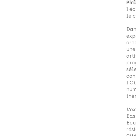
Phi
l’é
le 
Dan
exp
cré
une
art
pro
sél
con
l’O
num
thè
Vox
Bas
Bou
rés