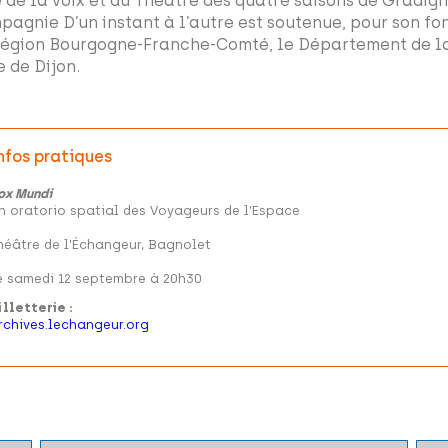
é de la voix et du Théâtre des quatre saisons de Gradign
pagnie D’un instant à l’autre est soutenue, pour son f
Région Bourgogne-Franche-Comté, le Département de la 
e de Dijon.
nfos pratiques
ox Mundi
n oratorio spatial des Voyageurs de l’Espace
héâtre de l’Échangeur, Bagnolet
e samedi 12 septembre à 20h30
illetterie :
rchives.lechangeur.org