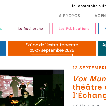
le laboratoire cul
À PROPOS
AGE
ns
La Recherche
Les Publications
12 SEPTEMBR
Vox Mun
théâtre
l’Échan