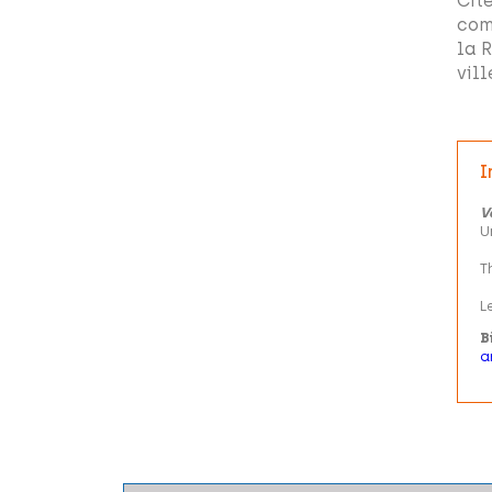
Cit
com
la 
vill
I
V
U
T
L
B
a