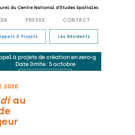
turel du Centre National d'Études Spatiales
NDA
PRESSE
CONTACT
Appels À Projets
Les Résidents
E 2020
di
au
 de
geur