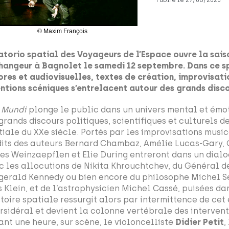
Publié le
27/08/2020
© Maxim François
ratorio spatial des Voyageurs de l’Espace ouvre la sais
changeur à Bagnolet le samedi 12 septembre. Dans ce s
ores et audiovisuelles, textes de création, improvisati
entions scéniques s’entrelacent autour des grands disco
 Mundi
plonge le public dans un univers mental et émo
 grands discours politiques, scientifiques et culturels d
tiale du XXe siècle. Portés par les improvisations musica
dits des auteurs Bernard Chambaz, Amélie Lucas-Gary, 
les Weinzaepflen et Elie During entreront dans un dial
c les allocutions de Nikita Khrouchtchev, du Général d
zgerald Kennedy ou bien encore du philosophe Michel Ser
 Klein, et de l’astrophysicien Michel Cassé, puisées dan
istoire spatiale ressurgit alors par intermittence de ce
ersidéral et devient la colonne vertébrale des interven
ant une heure, sur scène, le violoncelliste
Didier Petit
,