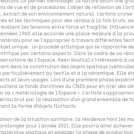
médiums lui permet d’envisager la nature selon une gra
ts de vue et de procédures. L’objet de réflexion de l’art
, extrait de son environnement naturel. L’artiste croise
mes et les techniques pour des rendus à la fois bruts, se
révèlent les tensions entre force et fragilité. Influenc
 années 1960, elle accorde une place majeure à la pro
matériau pour se l’approprier à travers différentes tech
objet unique : un procédé artistique qui se rapproche d
entifique par certains aspects. Dans le cadre de sa rés
bservatoire de l’Espace, Keen Souhlal s’intéressera à c
rant dans la constitution des objets spatiaux (véhicules
s particulièrement au textile et à la céramique. Elle ét
ects et leurs usages. Lors d’une première phase expéri
sultera le fonds d’archives du CNES pour en tirer des ob
r sa « matériologie de l’Espace ». L’artiste s’approprie
ériau brut par la réalisation d’un grand ensemble de f
nant la forme d’objets flottants.
raison de la situation sanitaire, la résidence hors les 
 prolongée pour l’année 2021. Elle pourra ainsi achever
 matériaux spatiaux et engager la phase de production 