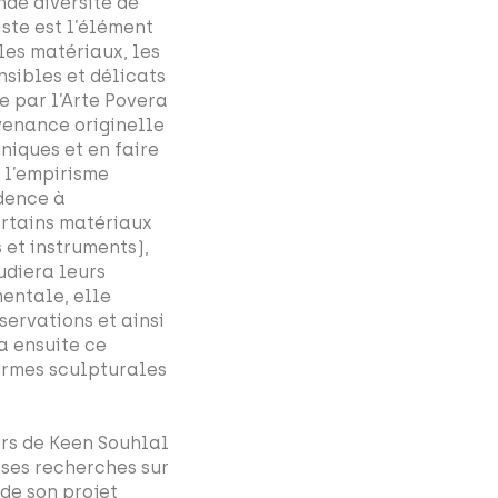
nde diversité de
iste est l’élément
 les matériaux, les
nsibles et délicats
ée par l’Arte Povera
venance originelle
niques et en faire
e l’empirisme
idence à
ertains matériaux
 et instruments),
udiera leurs
mentale, elle
servations et ainsi
ra ensuite ce
ormes sculpturales
murs de Keen Souhlal
 ses recherches sur
de son projet