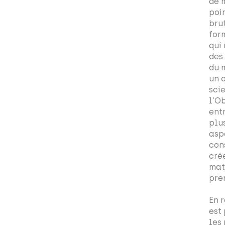
de 
poin
brut
for
qui 
des
du 
un 
sci
l’O
ent
plu
asp
con
crée
mat
pre
En 
est
les