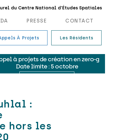
turel du Centre National d'Études Spatiales
NDA
PRESSE
CONTACT
Appels À Projets
Les Résidents
hlal :
e
e hors les
20