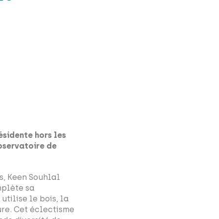
ésidente hors les
Observatoire de
s, Keen Souhlal
mplète sa
tilise le bois, la
ure. Cet éclectisme