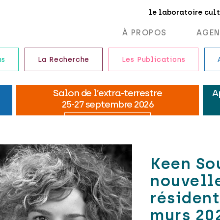
le laboratoire cul
À PROPOS
AGE
ns
La Recherche
Les Publications
Keen Sou
nouvell
résident
murs 20