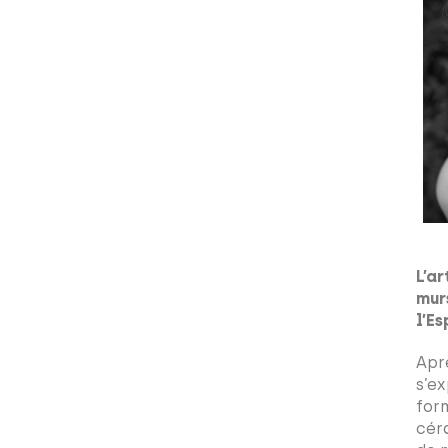
L’a
mur
l’E
Apr
s’e
for
cér